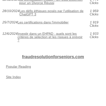
pour un Divorce Réussi
Clicks
28/10/2024
Les défis éthiques posés par l'utilisation de
1 959
ChatGPT 3
Clicks
25/7/2024
Les certifications dans l'immobilier
1 919
Clicks
12/6/2024
Investir dans un EHPAD : quels sont les
1 933
critères de sélection et les risques à prévoir
Clicks
?
fraudresolutionforseniors.com
Popular Reading
Site Index