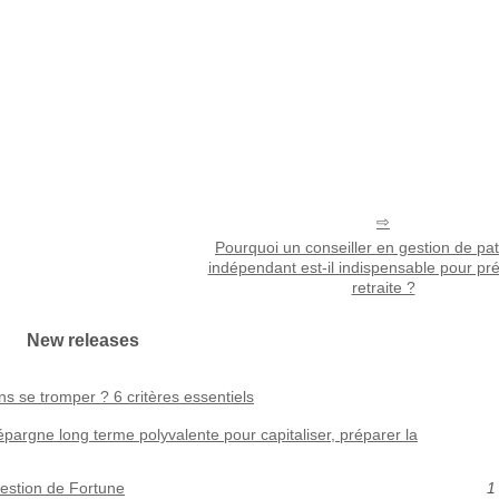
Pourquoi un conseiller en gestion de pa
indépendant est-il indispensable pour pr
retraite ?
New releases
s se tromper ? 6 critères essentiels
épargne long terme polyvalente pour capitaliser, préparer la
Gestion de Fortune
1