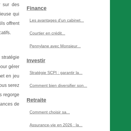
r sur des
Finance
ieuse qui
Les avantages d'un cabinet...
ls offrent
atifs.
Courtier en crédit...
Pennylane avec Monsieur...
stratégie
Investir
pour gérer
Stratégie SCPI : garantir la...
met en jeu
vous serez
Comment bien diversifier son...
s regorge
Retraite
chances de
Comment choisir sa...
Assurance-vie en 2026 : la...