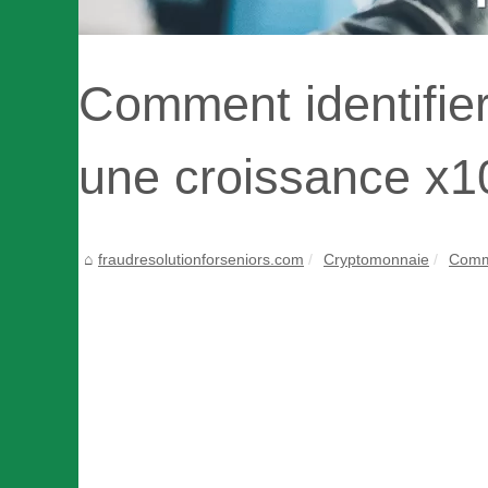
Comment identifie
une croissance x10
fraudresolutionforseniors.com
Cryptomonnaie
Comme