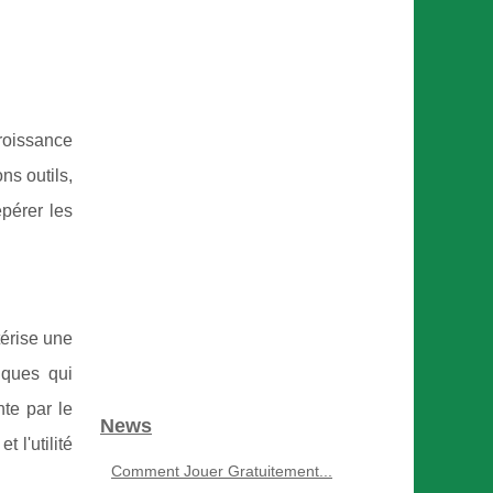
roissance
ns outils,
epérer les
térise une
iques qui
nte par le
News
et l'utilité
Comment Jouer Gratuitement...