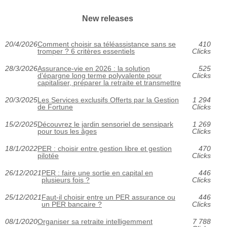
New releases
20/4/2026
Comment choisir sa téléassistance sans se
410
tromper ? 6 critères essentiels
Clicks
28/3/2026
Assurance-vie en 2026 : la solution
525
d’épargne long terme polyvalente pour
Clicks
capitaliser, préparer la retraite et transmettre
20/3/2025
Les Services exclusifs Offerts par la Gestion
1 294
de Fortune
Clicks
15/2/2025
Découvrez le jardin sensoriel de sensipark
1 269
pour tous les âges
Clicks
18/1/2022
PER : choisir entre gestion libre et gestion
470
pilotée
Clicks
26/12/2021
PER : faire une sortie en capital en
446
plusieurs fois ?
Clicks
25/12/2021
Faut-il choisir entre un PER assurance ou
446
un PER bancaire ?
Clicks
08/1/2020
Organiser sa retraite intelligemment
7 788