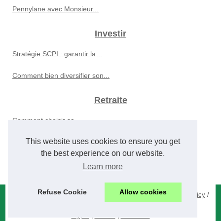
Pennylane avec Monsieur...
Investir
Stratégie SCPI : garantir la...
Comment bien diversifier son...
Retraite
Comment choisir sa...
This website uses cookies to ensure you get
Assurance-vie en 2026 : la...
the best experience on our website.
Les Services exclusifs...
Learn more
Refuse Cookie
Allow cookies
© 2026
Fraudresolutionforseniors.com
/
Site Index
/
Cookies Policy
/
RSS
crypto
|
desfisc
|
immobilier