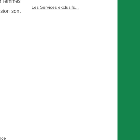
es femmes
Les Services exclusifs...
ision sont
nce