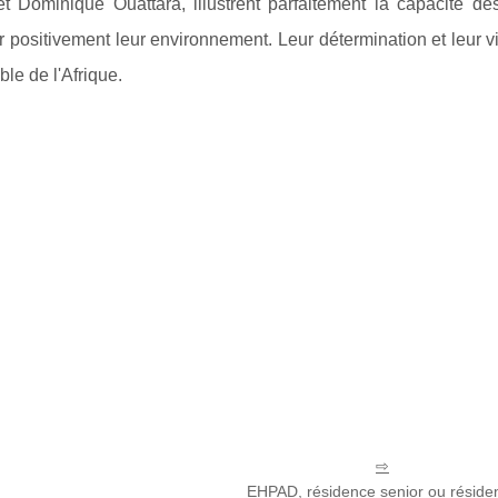
 et Dominique Ouattara, illustrent parfaitement la capacité d
er positivement leur environnement. Leur détermination et leur v
le de l'Afrique.
EHPAD, résidence senior ou réside