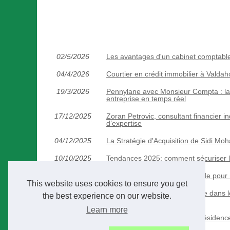
02/5/2026
Les avantages d'un cabinet comptable
04/4/2026
Courtier en crédit immobilier à Valdaho
19/3/2026
Pennylane avec Monsieur Compta : la g
entreprise en temps réel
17/12/2025
Zoran Petrovic, consultant financier 
d’expertise
04/12/2025
La Stratégie d'Acquisition de Sidi Mo
10/10/2025
Tendances 2025: comment sécuriser 
13/6/2025
Ressources Financières : Guide pour
This website uses cookies to ensure you get
27/5/2025
L'intégration de l'assurance-vie dans 
the best experience on our website.
responsable
Learn more
03/4/2025
EHPAD, résidence senior ou résidence 