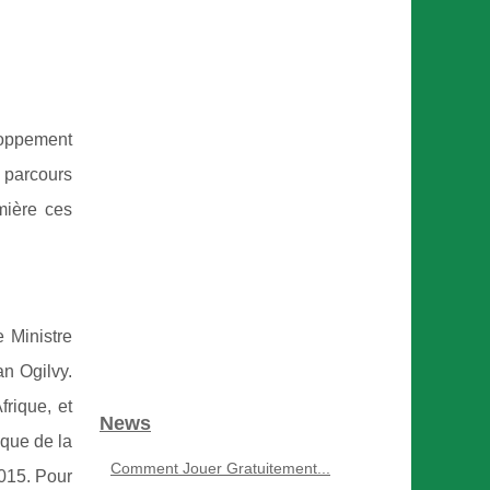
eloppement
 parcours
umière ces
 Ministre
an Ogilvy.
frique, et
News
ique de la
Comment Jouer Gratuitement...
2015. Pour