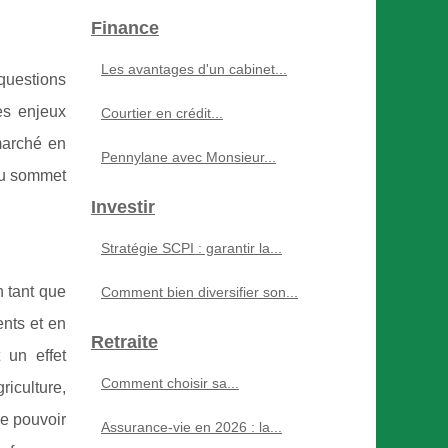
Finance
Les avantages d'un cabinet...
questions
es enjeux
Courtier en crédit...
marché en
Pennylane avec Monsieur...
 au sommet
Investir
Stratégie SCPI : garantir la...
n tant que
Comment bien diversifier son...
ents et en
Retraite
 un effet
Comment choisir sa...
riculture,
de pouvoir
Assurance-vie en 2026 : la...