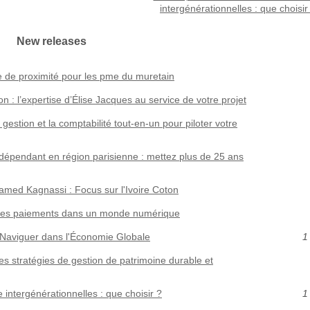
intergénérationnelles : que choisir
New releases
 de proximité pour les pme du muretain
n : l’expertise d’Élise Jacques au service de votre projet
estion et la comptabilité tout‑en‑un pour piloter votre
indépendant en région parisienne : mettez plus de 25 ans
hamed Kagnassi : Focus sur l'Ivoire Coton
les paiements dans un monde numérique
 Naviguer dans l'Économie Globale
1
les stratégies de gestion de patrimoine durable et
intergénérationnelles : que choisir ?
1